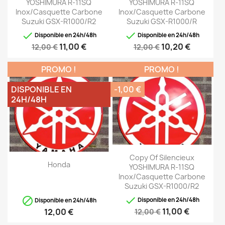
YOSHIMURA R-11SQ
YOSHIMURA R-11SQ
Inox/casquette Carbone
Inox/casquette Carbone
Suzuki GSX-R1000/R2
Suzuki GSX-R1000/R


Disponible en 24h/48h
Disponible en 24h/48h
11,00 €
10,20 €
12,00 €
12,00 €
PROMO !
PROMO !
DISPONIBLE EN
-1,00 €
24H/48H
Copy Of Silencieux
Honda
YOSHIMURA R-11SQ
Inox/casquette Carbone
Suzuki GSX-R1000/R2


Disponible en 24h/48h
Disponible en 24h/48h
11,00 €
12,00 €
12,00 €