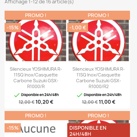
Affichage 1-12 de 16 article(s)
PROMO !
PROMO !
-15%
-1,00 €
Silencieux YOSHIMURA R-
Silencieux YOSHIMURA R-
11SQ Inox/casquette
11SQ Inox/casquette
Carbone Suzuki GSX-
Carbone Suzuki GSX-
R1000/R
R1000/R2


Disponible en 24h/48h
Disponible en 24h/48h
10,20 €
11,00 €
12,00 €
12,00 €
PROMO !
PROMO !
-15%
DISPONIBLE EN
24H/48H