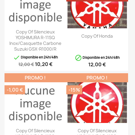
Copy Of Silencieux
Copy Of Honda
YOSHIMURA R-11SQ
Inox/casquette Carbone
Suzuki GSX-R1000/R


Disponible en 24h/48h
Disponible en 24h/48h
10,20 €
12,00 €
12,00 €
PROMO !
PROMO !
-1,00 €
-15%
Copy Of Silencieux
Copy Of Silencieux