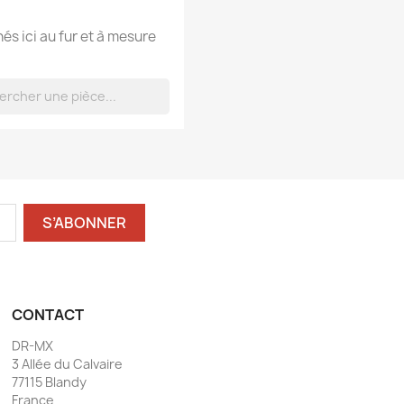
hés ici au fur et à mesure
CONTACT
DR-MX
3 Allée du Calvaire
77115 Blandy
France