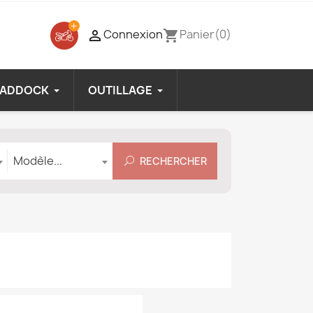
Connexion
Panier
(0)

shopping_cart
PADDOCK
OUTILLAGE
Modèle
Modèle...
RECHERCHER