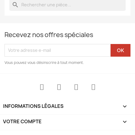
search
Recevez nos offres spéciales
Vous pouvez vous désinscrire à tout moment.
INFORMATIONS LÉGALES

VOTRE COMPTE
