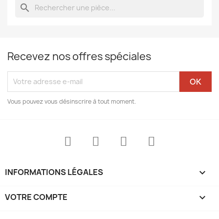
search
Recevez nos offres spéciales
Vous pouvez vous désinscrire à tout moment.
INFORMATIONS LÉGALES

VOTRE COMPTE
