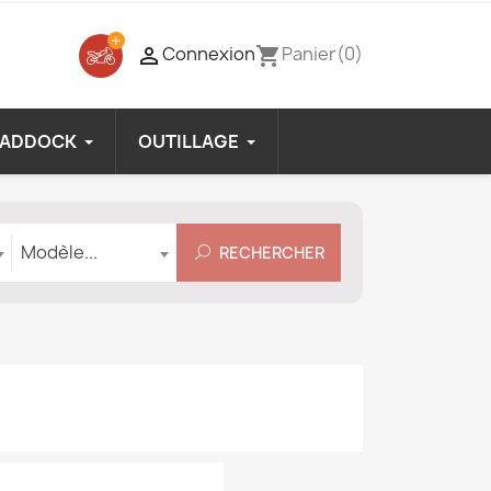
Connexion
Panier
(0)

shopping_cart
PADDOCK
OUTILLAGE
Modèle
Modèle...
RECHERCHER