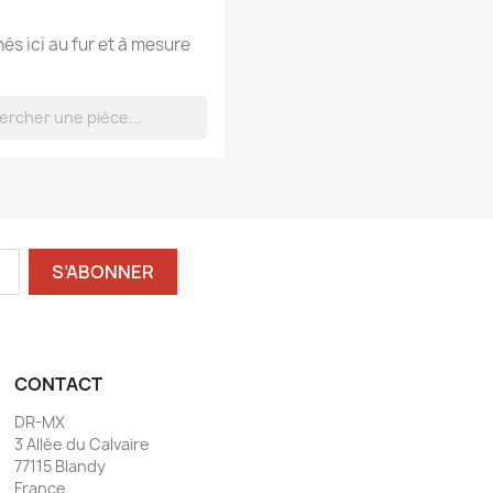
hés ici au fur et à mesure
CONTACT
DR-MX
3 Allée du Calvaire
77115 Blandy
France