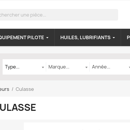
QUIPEMENT PILOTE
HUILES, LUBRIFIANTS
Type
Marque
Année
Type...
Marque...
Année...
eurs
Culasse
ULASSE