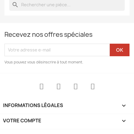
search
Recevez nos offres spéciales
Vous pouvez vous désinscrire à tout moment.
INFORMATIONS LÉGALES

VOTRE COMPTE
