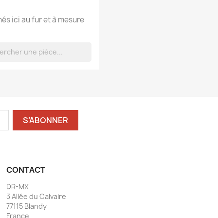
hés ici au fur et à mesure
CONTACT
DR-MX
3 Allée du Calvaire
77115 Blandy
France