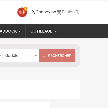
Connexion
Panier
(0)

shopping_cart
PADDOCK
OUTILLAGE
Modèle
Modèle...
RECHERCHER