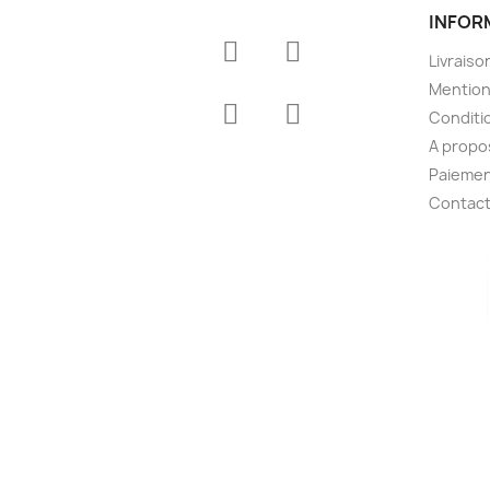
INFOR
Livraiso
Mention
Conditio
A propo
Paiemen
Contac