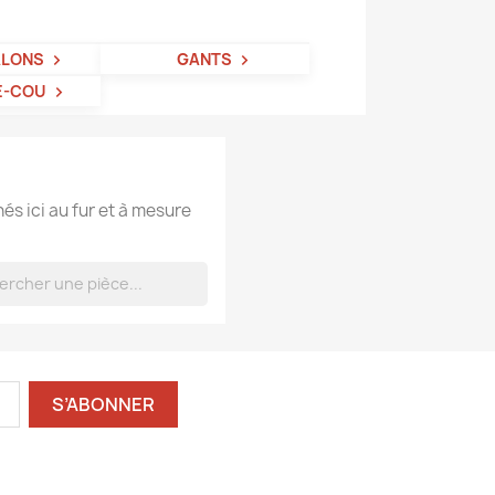
ALONS
GANTS
E-COU
hés ici au fur et à mesure