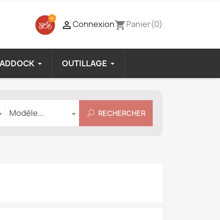
Connexion
Panier
(0)

shopping_cart
PADDOCK
OUTILLAGE
Modèle
Modèle...
RECHERCHER