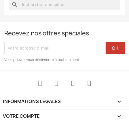
search
Recevez nos offres spéciales
Vous pouvez vous désinscrire à tout moment.
INFORMATIONS LÉGALES

VOTRE COMPTE
