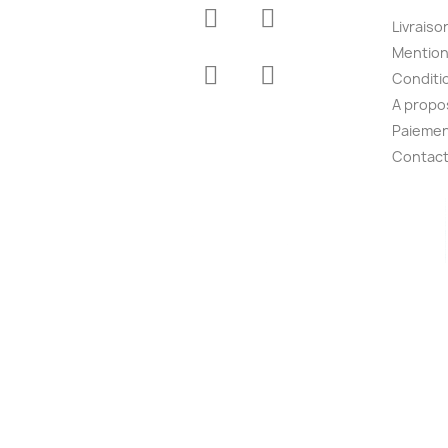
Livraiso
Mention
Conditio
A propo
Paiemen
Contac